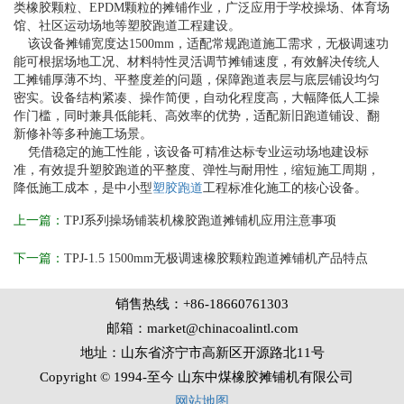
类橡胶颗粒、EPDM颗粒的摊铺作业，广泛应用于学校操场、体育场
馆、社区运动场地等塑胶跑道工程建设。
该设备摊铺宽度达1500mm，适配常规跑道施工需求，无极调速功
能可根据场地工况、材料特性灵活调节摊铺速度，有效解决传统人
工摊铺厚薄不均、平整度差的问题，保障跑道表层与底层铺设均匀
密实。设备结构紧凑、操作简便，自动化程度高，大幅降低人工操
作门槛，同时兼具低能耗、高效率的优势，适配新旧跑道铺设、翻
新修补等多种施工场景。
凭借稳定的施工性能，该设备可精准达标专业运动场地建设标
准，有效提升塑胶跑道的平整度、弹性与耐用性，缩短施工周期，
降低施工成本，是中小型
塑胶跑道
工程标准化施工的核心设备。
上一篇：
TPJ系列操场铺装机橡胶跑道摊铺机应用注意事项
下一篇：
TPJ-1.5 1500mm无极调速橡胶颗粒跑道摊铺机产品特点
销售热线：+86-18660761303
邮箱：market@chinacoalintl.com
地址：山东省济宁市高新区开源路北11号
Copyright © 1994-至今 山东中煤橡胶摊铺机有限公司
网站地图