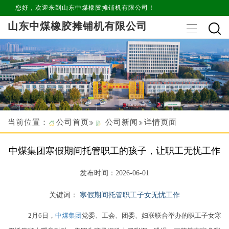
您好，欢迎来到山东中煤橡胶摊铺机有限公司！
山东中煤橡胶摊铺机有限公司
当前位置：
公司首页
公司新闻
详情页面
中煤集团寒假期间托管职工的孩子，让职工无忧工作
发布时间：2026-06-01
关键词：
寒假期间托管职工子女无忧工作
2月6日，
中煤集团
党委、工会、团委、妇联联合举办的职工子女寒