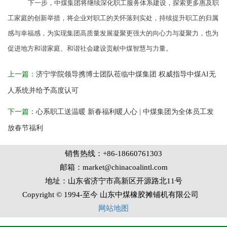
下一步，中煤集团将继续深化职工服务体系建设，探索更多惠及职
工家庭的创新举措，将企业对职工的关怀落到实处，持续提升职工的归属
感与幸福感，为实现集团高质量发展凝聚更强大的向心力与凝聚力，也为
促进地方和谐家庭、和谐社会建设贡献中煤智慧与力量。
上一篇：
济宁学院领导携博士团队莅临中煤集团 权威指导中煤AI无
人系统并给予高度认可
下一篇：
心系职工送温暖 新春福利暖人心 | 中煤集团为全体员工发
放春节福利
销售热线：+86-18660761303
邮箱：market@chinacoalintl.com
地址：山东省济宁市高新区开源路北11号
Copyright © 1994-至今 山东中煤橡胶摊铺机有限公司
网站地图