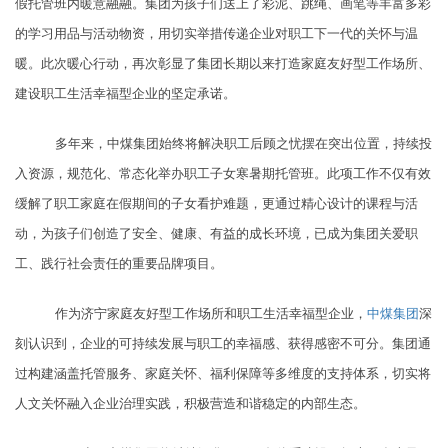
假托管班内暖意融融。集团为孩子们送上了彩泥、跳绳、画笔等丰富多彩
的学习用品与活动物资，用切实举措传递企业对职工下一代的关怀与温
暖。此次暖心行动，再次彰显了集团长期以来打造家庭友好型工作场所、
建设职工生活幸福型企业的坚定承诺。
多年来，中煤集团始终将解决职工后顾之忧摆在突出位置，持续投
入资源，规范化、常态化举办职工子女寒暑期托管班。此项工作不仅有效
缓解了职工家庭在假期间的子女看护难题，更通过精心设计的课程与活
动，为孩子们创造了安全、健康、有益的成长环境，已成为集团关爱职
工、践行社会责任的重要品牌项目。
作为济宁家庭友好型工作场所和职工生活幸福型企业，
中煤集团
深
刻认识到，企业的可持续发展与职工的幸福感、获得感密不可分。集团通
过构建涵盖托管服务、家庭关怀、福利保障等多维度的支持体系，切实将
人文关怀融入企业治理实践，积极营造和谐稳定的内部生态。